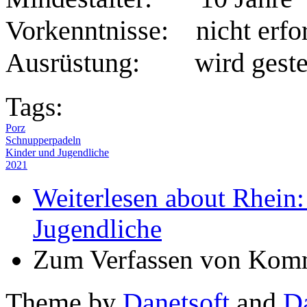
Vorkenntnisse: nicht erfor
Ausrüstung: wird gestel
Tags:
Porz
Schnupperpadeln
Kinder und Jugendliche
2021
Weiterlesen
about Rhein:
Jugendliche
Zum Verfassen von Komm
Theme by
Danetsoft
and
D